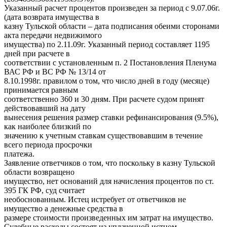
Указанный расчет процентов произведен за период с 9.07.06г.
(дата возврата имущества в
казну Тульской области – дата подписания обеими сторонами
акта передачи недвижимого
имущества) по 2.11.09г. Указанный период составляет 1195
дней при расчете в
соответствии с установленным п. 2 Постановления Пленума
ВАС РФ и ВС РФ № 13/14 от
8.10.1998г. правилом о том, что число дней в году (месяце)
принимается равным
соответственно 360 и 30 дням. При расчете судом принят
действовавший на дату
вынесения решения размер ставки рефинансирования (9.5%),
как наиболее близкий по
значению к учетным ставкам существовавшим в течение
всего периода просрочки
платежа.
Заявление ответчиков о том, что поскольку в казну Тульской
области возвращено
имущество, нет оснований для начисления процентов по ст.
395 ГК РФ, суд считает
необоснованным. Истец истребует от ответчиков не
имущество а денежные средства в
размере стоимости произведенных им затрат на имущество.
Судебные расходы состоят из уплаченной истцом