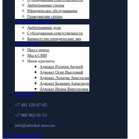
Арбитражные споры
Юридическое обслуживание
Гражданские споры
Судебная практика
Арбитражные дела
Субсидиарная ответственность
Банкротство юридических лиц
О Коллегии
Пресс-центр
Мы в СМИ
Наши адвокаты
Адвокат Рогачев Андрей
Адвокат Осип Высоцкий
Адвокат Лопатко Анастасия
Адвокат Базыкин Александр
Адвокат Ирина Викторовна
Контакты
+7 495 120-07-05
+7 968 962-01-53
info@advokat.moscow
Telegram
Whatsapp