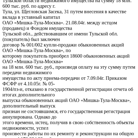
Тульской области недвижимого имущества на сумму 18 млн.
600 тыс. руб. по адресу г.
Тула, ул. Щегловская Засека, 31 путем внесения в качестве
вклада в уставный капитал
ОАО «Мишка-Тула-Москва». 21.08.04г. между истцом
(продавец) и Фондом имущества
Тульской обл., действовавшим от имени Тульской обл.
(покупатель) был заключен
договор № 001/002 купли-продажи обыкновенных акций
ОАО «Мишка-Тула-Москва», по
которому покупатель приобрел 18600 обыкновенных акций
ОАО «Мишка-Тула-Москва»
на 18 млн. 600 тыс. руб., произведя оплату на эту сумму путем
передачи недвижимого
имущества по акту приема-передачи от 7.09.04г. Приказом
ФСФР от 4.10.05г. № 05-
1904/пз-и, отказано в государственной регистрации отчета об
итогах дополнительного
выпуска обыкновенных акций ОАО «Мишка-Тула-Москва»,
дополнительный выпуск
признан не состоявшимся, его государственная регистрация
аннулирована. Однако до
этого времени, истец, получив в свою собственность объекты
недвижимости, успел
произвести работы по их ремонту и реконструкции на общую