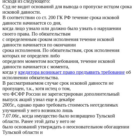
исходя из следующего:
Суд не видит оснований для вывода о пропуске истцом срока
исковой давности.
В соответствии со ст. 200 ГК РФ течение срока исковой
давности начинается со дня,
когда лицо узнало или должно было узнать о нарушении
своего права. По обязательствам
с определенным сроком исполнения течение исковой
давности начинается по окончании
срока исполнения. По обязательствам, срок исполнения
которых не определен либо
определен моментом востребования, течение исковой
давности начинается с момента,
когда у
кредитора возникает право предъявить требование
об
исполнении обязательства.
В рассматриваемом случае срок исковой давности не
пропущен, т.к., хотя истец о том,
что ФСФР России не зарегистрирован дополнительный
выпуск акций узнал еще в декабре
2005г., однако право требовать стоимость неотделимых
улучшений у него возникло лишь
7.07.06г., когда имущество было возвращено Тульской
области. Ранее этой даты у него не
было оснований утверждать о неосновательном обогащении
Тульской области и