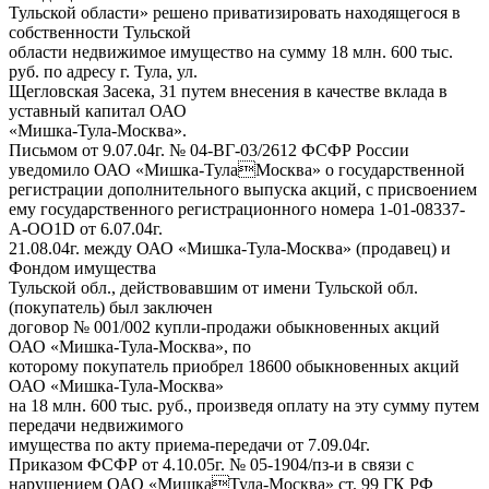
Тульской области» решено приватизировать находящегося в
собственности Тульской
области недвижимое имущество на сумму 18 млн. 600 тыс.
руб. по адресу г. Тула, ул.
Щегловская Засека, 31 путем внесения в качестве вклада в
уставный капитал ОАО
«Мишка-Тула-Москва».
Письмом от 9.07.04г. № 04-ВГ-03/2612 ФСФР России
уведомило ОАО «Мишка-ТулаМосква» о государственной
регистрации дополнительного выпуска акций, с присвоением
ему государственного регистрационного номера 1-01-08337-
А-ОО1D от 6.07.04г.
21.08.04г. между ОАО «Мишка-Тула-Москва» (продавец) и
Фондом имущества
Тульской обл., действовавшим от имени Тульской обл.
(покупатель) был заключен
договор № 001/002 купли-продажи обыкновенных акций
ОАО «Мишка-Тула-Москва», по
которому покупатель приобрел 18600 обыкновенных акций
ОАО «Мишка-Тула-Москва»
на 18 млн. 600 тыс. руб., произведя оплату на эту сумму путем
передачи недвижимого
имущества по акту приема-передачи от 7.09.04г.
Приказом ФСФР от 4.10.05г. № 05-1904/пз-и в связи с
нарушением ОАО «МишкаТула-Москва» ст. 99 ГК РФ