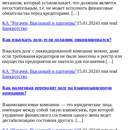
механизм, который устанавливает, что должник является
несостоятельным, т.е. не может исполнить финансовые
обязательства перед кредиторами. […]
КА "Рогачев, Высоцкий и партнеры"
15.01.2024
1 min read
Банкротство
Как взыскать долг, если должник ликвидировался?
Взыскать долг с ликвидированной компании можно, даже
если требования кредиторов не были занесены в реестр или
имущества предприятия не хватило для погашения […]
КА "Рогачев, Высоцкий и партнеры"
15.01.2024
1 min read
Банкротство
Как налоговая переводит долг на взаимозависимую
компанию?
Взаимозависимые компании — это юридические лица,
имеющие между собой такую взаимосвязь, при которой
ухудшение финансового состояния одного звена ведет
дестабилизацию состояния другого. […]