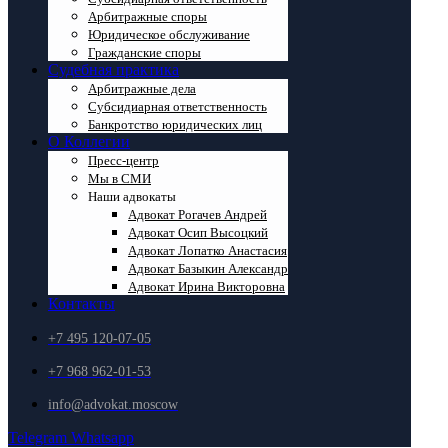
Арбитражные споры
Юридическое обслуживание
Гражданские споры
Судебная практика
Арбитражные дела
Субсидиарная ответственность
Банкротство юридических лиц
О Коллегии
Пресс-центр
Мы в СМИ
Наши адвокаты
Адвокат Рогачев Андрей
Адвокат Осип Высоцкий
Адвокат Лопатко Анастасия
Адвокат Базыкин Александр
Адвокат Ирина Викторовна
Контакты
+7 495 120-07-05
+7 968 962-01-53
info@advokat.moscow
Telegram
Whatsapp