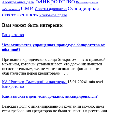
Банкротство
Арбитражные дела
Интеллектуальная
СМИ
Субсидиарная
Советы адвокатов
собственность
ответственность
Уголовное право
Вам может быть интересно:
Банкротство
Чем отличается упрощенная процедура банкротства от
обычной?
Признание юридического лица банкротом — это правовой
механизм, который устанавливает, что должник является
несостоятельным, т.е. не может исполнить финансовые
обязательства перед кредиторами. […]
КА "Рогачев, Высоцкий и партнеры"
15.01.2024
1 min read
Банкротство
Как взыскать долг, если должник ликвидировался?
Взыскать долг с ликвидированной компании можно, даже
если требования кредиторов не были занесены в реестр или