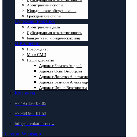
Арбитражные споры
Юридическое обслуживание
Гражданские споры
Судебная практика
Арбитражные дела
Субсидиарная ответственность
Банкротство юридических лиц
О Коллегии
Пресс-центр
Мы в СМИ
Наши адвокаты
Адвокат Рогачев Андрей
Адвокат Осип Высоцкий
Адвокат Лопатко Анастасия
Адвокат Базыкин Александр
Адвокат Ирина Викторовна
Контакты
+7 495 120-07-05
+7 968 962-01-53
info@advokat.moscow
Telegram
Whatsapp